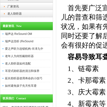
首先要广泛
厂家资讯
老人助听器
儿的普查和筛
状况，如果有
最新资讯 New
同时还要了解
瑞声达 ReSound OM
瑞声达浩听 (ReSound
会有很好的促
爱之声听力连锁机构-丰泽九中
容易导致耳
老年人为何拒戴助听器
老人助听器如何选配
1、链霉素
耳背式助听器的清洁和保养
2、卡那霉素
延长助听器使用寿命的小技巧
如何避免孩子先天性耳聋
3、庆大霉素
联系我们 Contact
4、新霉素