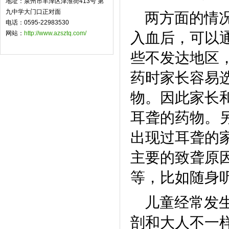
地址：泉州市丰泽区津淮街413号 第
九中学大门口正对面
两方面的情
电话：0595-22983530
网站：
http://www.azsztq.com/
入血后，可以
些不发达地区
药时家长容易
物。因此家长
耳聋的药物。
出现过耳聋的
主要的致聋原
等，比如随身
儿童经常发
剖和大人不一