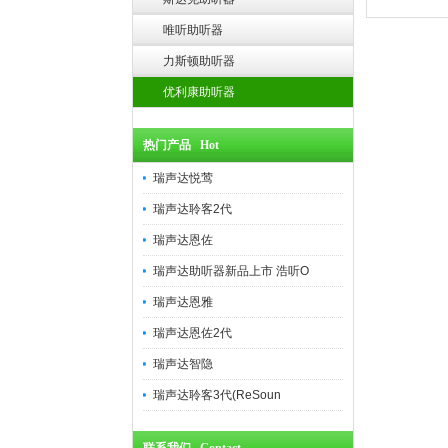
唯听助听器
力斯顿助听器
优利康助听器
热门产品 Hot
瑞声达悦莺
瑞声达聆客2代
瑞声达恩佐
瑞声达助听器新品上市 浩听O
瑞声达恩雅
瑞声达恩佐2代
瑞声达智隐
瑞声达聆客3代(ReSoun