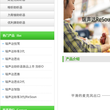
唯听助听器
力斯顿助听器
优利康助听器
热门产品 Hot
瑞声达悦莺
瑞声达聆客2代
产品介绍
瑞声达恩佐
瑞声达助听器新品上市 浩听O
瑞声达恩雅
瑞声达恩佐2代
瑞声达智隐
瑞声达聆客3代(ReSoun